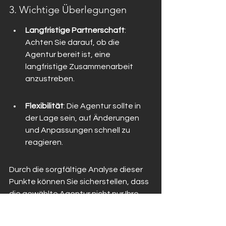
3. Wichtige Überlegungen
Langfristige Partnerschaft
: 
Achten Sie darauf, ob die 
Agentur bereit ist, eine 
langfristige Zusammenarbeit 
anzustreben.
Flexibilität
: Die Agentur sollte in 
der Lage sein, auf Änderungen 
und Anpassungen schnell zu 
reagieren.
Durch die sorgfältige Analyse dieser 
Punkte können Sie sicherstellen, dass 
die gewählte Agentur nicht nur Ihre 
aktuellen Bedürfnisse erfüllt, sondern 
auch langfristig zu Ihrem 