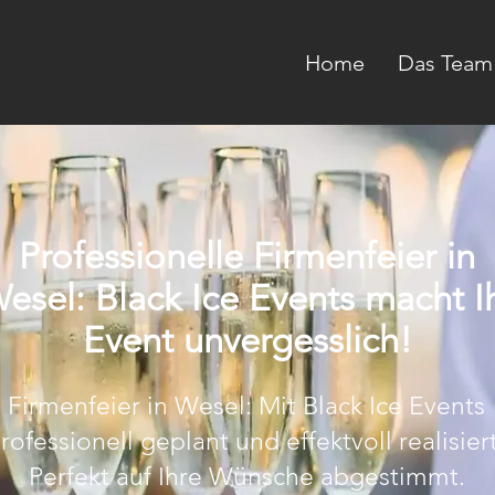
Home
Das Team
Professionelle Firmenfeier in
esel: Black Ice Events macht I
Event unvergesslich!
Firmenfeier in Wesel: Mit Black Ice Events
rofessionell geplant und effektvoll realisier
Perfekt auf Ihre Wünsche abgestimmt.