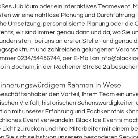
oßes Jubiläum oder ein interaktives Teamevent. M
ten wir eine nahtlose Planung und Durchführung Ih
he Umsetzung, personalisierte Planung oder die 
nts, wir sind immer genau dann und da, wo Sie u
nden steht bei uns an erster Stelle - und genau das
ngsspektrum und zahlreichen gelungenen Veranst
ummer 0234/54456744, per E-Mail an
info@blackic
ro in Bochum, in der Rechener Straße 2a besuche
 erinnerungswürdigem Rahmen in Wesel
Geschäftsinhaber den Vorteil, Ihrem Team ein unve
arischen Vielfalt, historischen Sehenswürdigkeiten
ion mit unserer Erfahrung und Fachkenntnis könne
ichliches Event verwandeln. Black Ice Events mach
Licht zu rücken und Ihre Mitarbeiter mit einem b
n Sie sich selbst von unserem besonderen Servic