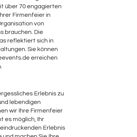
it über 70 engagierten
rer Firmenfeier in
Organisation von
ns brauchen. Die
 reflektiert sich in
altungen. Sie können
eevents.de
erreichen
n.
rgessliches Erlebnis zu
 und lebendigen
n wir Ihre Firmenfeier
t es möglich, Ihr
eeindruckenden Erlebnis
e und machen Sie Ihre