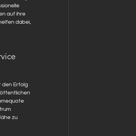
ssionelle 
n auf ihre 
helfen dabei, 
vice
 den Erfolg 
öffentlichen 
nahmequote 
trum 
Nähe zu 