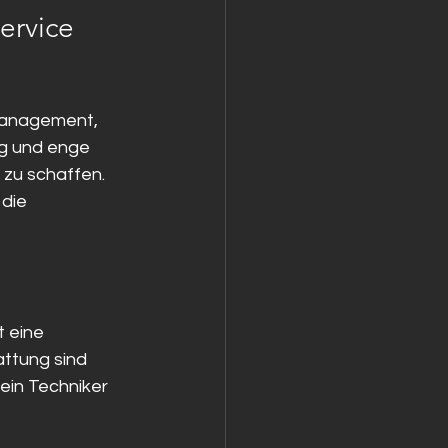
ervice
management, 
g und enge 
zu schaffen. 
die 
 eine 
ttung sind 
ein Techniker 