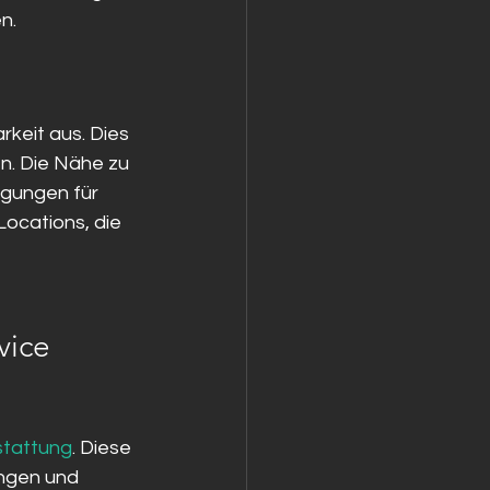
n.
keit aus. Dies 
n. Die Nähe zu 
ngungen für 
Locations, die 
vice
stattung
. Diese 
ngen und 