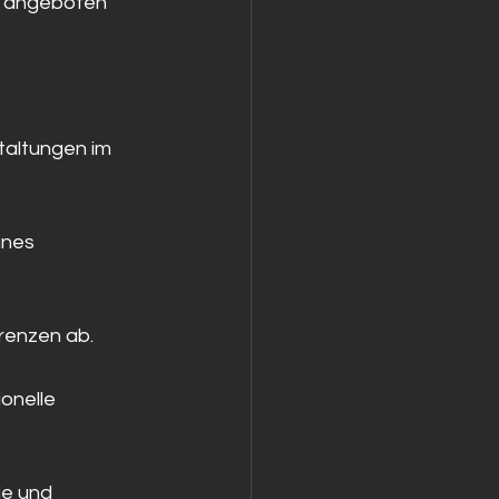
n angeboten 
taltungen im 
ines 
renzen ab.
onelle 
e und 