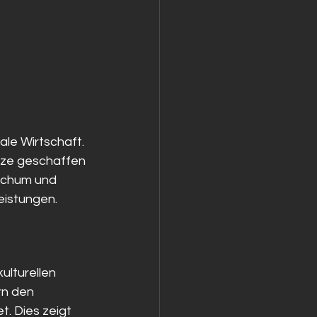
nale Wirtschaft. 
tze geschaffen 
ochum und 
eistungen.
ulturellen 
rn den 
. Dies zeigt 