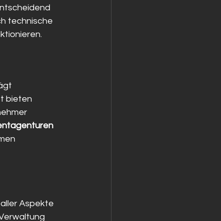
entscheidend 
ch technische 
ktionieren.
ägt 
t bieten 
nehmer 
entagenturen
hmen 
aller Aspekte 
 Verwaltung 