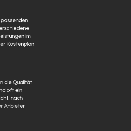
s passenden 
 verschiedene 
eistungen im 
ter Kostenplan 
 die Qualität 
d oft ein 
icht, nach 
r Anbieter 