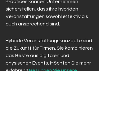
Practices können Unternehmen 
sicherstellen, dass ihre hybriden 
Veranstaltungen sowohl effektiv als 
auch ansprechend sind.
Hybride Veranstaltungskonzepte sind 
die Zukunft für Firmen. Sie kombinieren 
das Beste aus digitalen und 
physischen Events. Möchten Sie mehr 
erfahren? 
Besuchen Sie unsere 
Website
 und entdecken Sie, wie wir 
Ihre nächste Veranstaltung 
unvergesslich machen können.
Schlussfolgerung
Innovative Veranstaltungskonzepte 