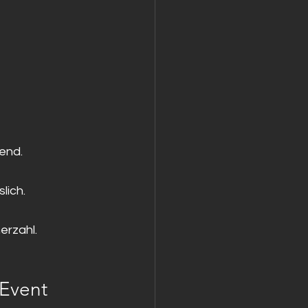
end.
lich.
erzahl.
-Event