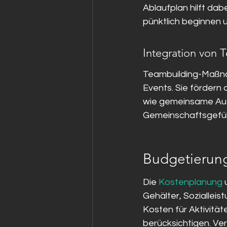
Ablaufplan hilft dabe
pünktlich beginnen 
Integration von
Teambuilding-Maßnah
Events. Sie förder
wie gemeinsame Auf
Gemeinschaftsgefüh
Budgetierun
Die 
Kostenplanung
 
Gehälter, Sozialleist
Kosten für Aktivitä
berücksichtigen. Ve