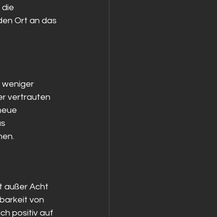
 die 
den Ort an das 
 weniger 
er vertrauten 
 neue 
s 
men.
t außer Acht 
barkeit von 
ch positiv auf 