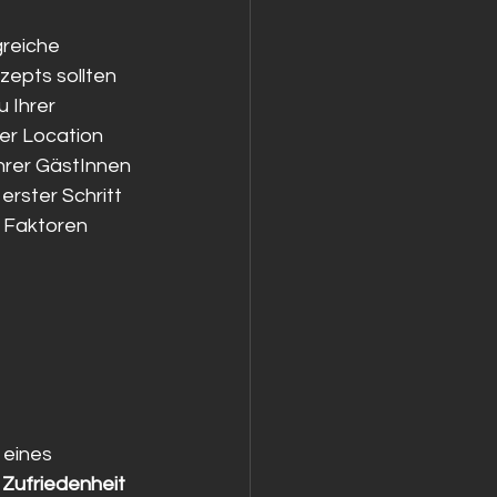
greiche 
epts sollten 
 Ihrer 
er Location 
hrer GästInnen 
erster Schritt 
 Faktoren 
 eines 
Zufriedenheit 