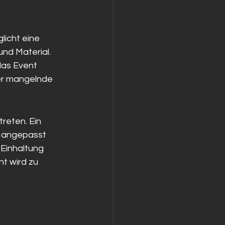
licht eine 
nd Material. 
das Event 
er mangelnde 
eten. Ein 
d angepasst 
Einhaltung 
t wird zu 