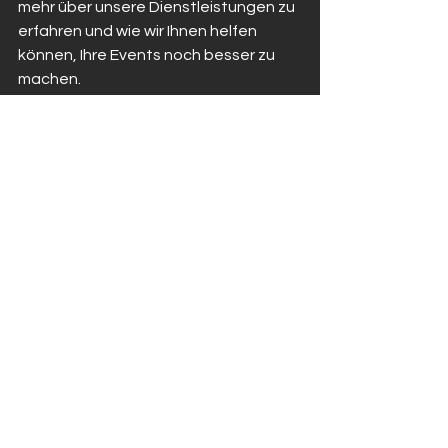
mehr über unsere Dienstleistungen zu 
erfahren und wie wir Ihnen helfen 
können, Ihre Events noch besser zu 
machen.
Fazit
Die Organisation einer erfolgreichen 
Firmenfeier erfordert sorgfältige 
Planung und Berücksichtigung vieler 
Faktoren. Von der Auswahl des 
richtigen Mottos über die passende 
Location bis hin zur Unterhaltung und 
Verpflegung – jedes Detail trägt zum 
Gelingen des Events bei. Eine gut 
durchdachte Firmenfeier kann nicht 
nur die Motivation und den Teamgeist 