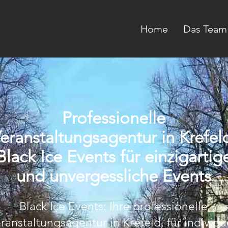
Home
Das Team
Professionelle
eranstaltungsagentur in Krefel
Black Ice Events für einzigartig
und unvergessliche Events
Black Ice Events: Ihre professionelle
ranstaltungsagentur in Krefeld, für individu