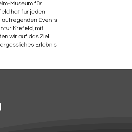
helm-Museum für
eld hat für jeden
an aufregenden Events
ntur Krefeld, mit
n wir auf das Ziel
vergessliches Erlebnis
n