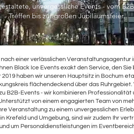
gestaltete, unvergessliche Events - vom B2B
Treffen bis zur großen Jubiläumsfeier.
nach einer verlässlichen Veranstaltungsagentur i
hnen Black Ice Events exakt den Service, den Sie 
2019 haben wir unseren Hauptsitz in Bochum etabl
irkungskreis flächendeckend über das Ruhrgebiet.
 zu B2B-Events - wir kombinieren Professionalität 
. Unterstützt von einem engagierten Team von meh
 Ihre Veranstaltung zu einem unvergesslichen Erlebn
n Krefeld und Umgebung, sind wir zudem Ihr vertr
rund um Personaldienstleistungen im Eventbereich