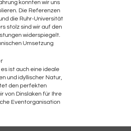
hrung konnten wir uns
lieren. Die Referenzen
und die Ruhr-Universität
 stolz sind wir auf den
stungen widerspiegelt.
chnischen Umsetzung
er
es ist auch eine ideale
n und idyllischer Natur,
etet den perfekten
r von Dinslaken für Ihre
iche Eventorganisation