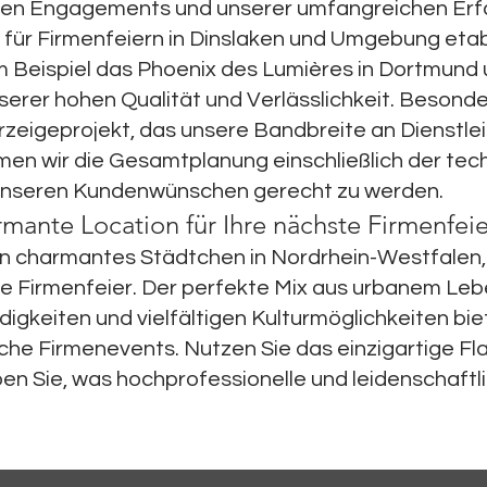
gen Engagements und unserer umfangreichen Erfa
 für Firmenfeiern in Dinslaken und Umgebung etab
 Beispiel das Phoenix des Lumières in Dortmund 
rer hohen Qualität und Verlässlichkeit. Besonders
zeigeprojekt, das unsere Bandbreite an Dienstlei
en wir die Gesamtplanung einschließlich der te
 unseren Kundenwünschen gerecht zu werden.
rmante Location für Ihre nächste Firmenfei
ein charmantes Städtchen in Nordrhein-Westfalen, 
te Firmenfeier. Der perfekte Mix aus urbanem Lebe
igkeiten und vielfältigen Kulturmöglichkeiten bi
he Firmenevents. Nutzen Sie das einzigartige Flai
en Sie, was hochprofessionelle und leidenschaftl