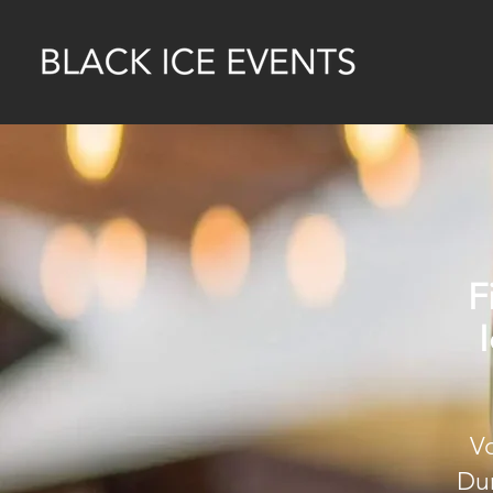
F
Vo
Dur