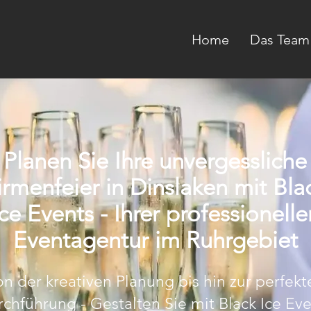
Home
Das Team
Planen Sie Ihre unvergessliche
irmenfeier in Dinslaken mit Bla
Ice Events - Ihrer professionelle
Eventagentur im Ruhrgebiet
n der kreativen Planung bis hin zur perfekt
chführung - Gestalten Sie mit Black Ice Ev