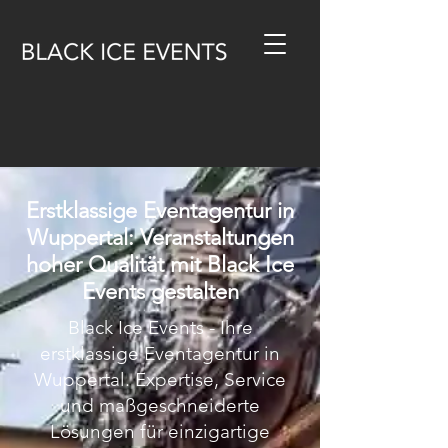
Erstklassige Eventagentur in
Wuppertal: Veranstaltungen
hoher Qualität mit Black Ice
Events gestalten
Black Ice Events - Ihre
erstklassige Eventagentur in
Wuppertal. Expertise, Service
und maßgeschneiderte
Lösungen für einzigartige