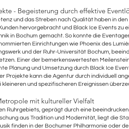
ekte - Begeisterung durch effektive Event
nz und das Streben nach Qualität haben in den 
 Kunden hervorgebracht und Black Ice Events zu
chnik in Bochum gemacht. So konnte die Eventagen
ommierten Einrichtungen wie Phoenix des Lumiè
gswerk und der Ruhr-Universität Bochum, beein
setzen. Einer der bemerkenswertesten Meilenstei
mte Planung und Umsetzung durch Black Ice Event
er Projekte kann die Agentur durch individuell a
 kleineren und spezifischeren Ereignissen überz
ropole mit kultureller Vielfalt
den Ruhrgebiets, geprägt durch eine beeindrucken
chung aus Tradition und Modernität, liegt die S
usik finden in der Bochumer Philharmonie oder d