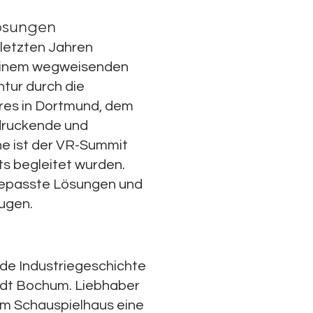
lösungen
letzten Jahren
 einem wegweisenden
tur durch die
res in Dortmund, dem
druckende und
ne ist der VR-Summit
s begleitet wurden.
ngepasste Lösungen und
eugen.
de Industriegeschichte
tadt Bochum. Liebhaber
em Schauspielhaus eine