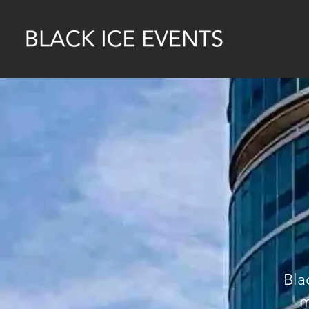
Bla
m