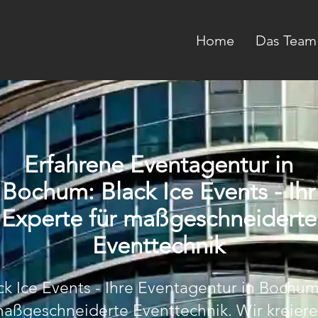
Home
Das Team
Erfahrene Eventagentur in
Bochum: Black Ice Events - Ihr
Experte für maßgeschneiderte
Eventtechnik
ck Ice Events - Ihre Eventagentur in Bochum
aßgeschneiderte Eventtechnik. Wir kreier