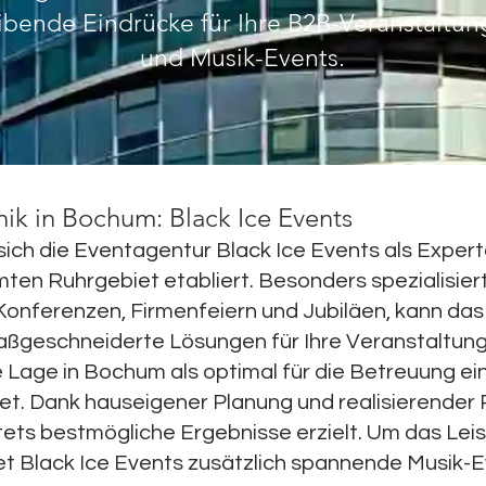
ibende Eindrücke für Ihre B2B-Veranstaltu
und Musik-Events.
ik in Bochum: Black Ice Events
sich die Eventagentur Black Ice Events als Experte
n Ruhrgebiet etabliert. Besonders spezialisier
Konferenzen, Firmenfeiern und Jubiläen, kann da
aßgeschneiderte Lösungen für Ihre Veranstaltunge
e Lage in Bochum als optimal für die Betreuung ei
t. Dank hauseigener Planung und realisierender P
tets bestmögliche Ergebnisse erzielt. Um das Le
et Black Ice Events zusätzlich spannende Musik-