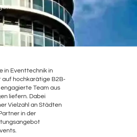
ngen
 in Eventtechnik in
t auf hochkarätige B2B-
s engagierte Team aus
n liefern. Dabei
ner Vielzahl an Städten
artner in der
istungsangebot
Events.