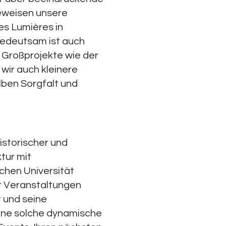
beweisen unsere
es Lumières in
 Bedeutsam ist auch
Großprojekte wie der
wir auch kleinere
lben Sorgfalt und
istorischer und
ktur mit
chen Universität
ür Veranstaltungen
r und seine
Eine solche dynamische