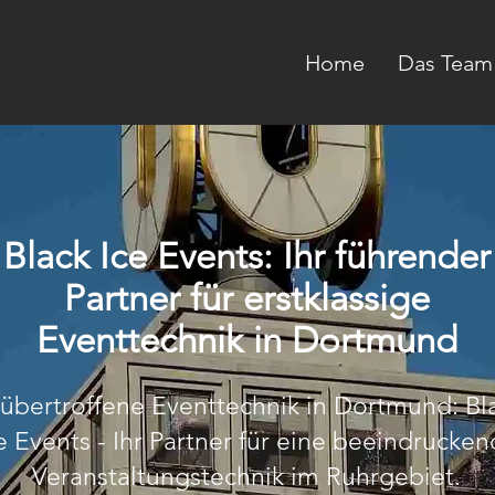
Home
Das Team
Black Ice Events: Ihr führender
Partner für erstklassige
Eventtechnik in Dortmund
übertroffene Eventtechnik in Dortmund: Bl
e Events - Ihr Partner für eine beeindrucke
Veranstaltungstechnik im Ruhrgebiet.