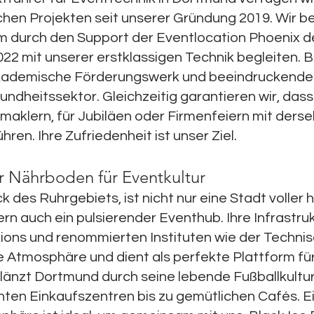
chen Projekten seit unserer Gründung 2019. Wir 
m durch den Support der Eventlocation Phoenix d
2022 mit unserer erstklassigen Technik begleiten.
Akademische Förderungswerk und beeindruckende 
dheitssektor. Gleichzeitig garantieren wir, dass 
maklern, für Jubiläen oder Firmenfeiern mit derse
ren. Ihre Zufriedenheit ist unser Ziel.
r Nährboden für Eventkultur
des Ruhrgebiets, ist nicht nur eine Stadt voller h
dern auch ein pulsierender Eventhub. Ihre Infrastru
ons und renommierten Instituten wie der Technis
ge Atmosphäre und dient als perfekte Plattform f
glänzt Dortmund durch seine lebende Fußballkultu
lenten Einkaufszentren bis zu gemütlichen Cafés. 