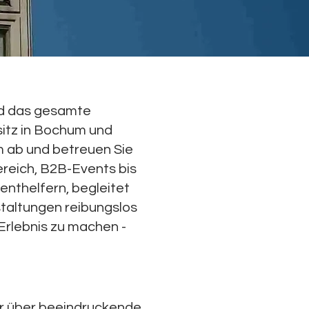
nd das gesamte
sitz in Bochum und
m ab und betreuen Sie
ereich, B2B-Events bis
nthelfern, begleitet
staltungen reibungslos
Erlebnis zu machen -
wir über beeindruckende