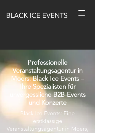
Professionelle
Veranstaltungsagentur in
Moers: Black Ice Events –
Ihre Spezialisten für
unvergessliche B2B-Events
und Konzerte
Black Ice Events: Eine
erstklassige
Veranstaltungsagentur in Moers,